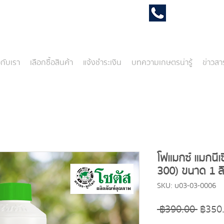
039-431 61
วกับเรา
เลือกซื้อสินค้า
แจ้งชำระเงิน
บทความเกษตรน่ารู้
ข่าวส
โฟแมกซ์ แมกนี
300) ขนาด 1 ล
SKU: บ03-03-0006
ราคา
 ฿390.00 
฿350
ปกติ