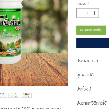
จำนวน
*
เพิ่มลงในรถเข็น
ประกอบด้วย
แมกนีเซียม (MgO) 3
คุณสมบัติ
เป็นธาตุอาหารเสริ
ประโยชน์
พืช อยู่ในรูปครีมส
ละเอียด
ช่วยทำให้ใบเขียวเข
มีความปลอดภัยต่อพื
อัตราและวิธีการใช้
เร็วขึ้น และช่วยให้
ในการเกาะติดใบได้ดี