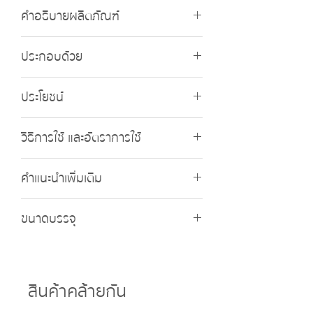
คำอธิบายผลิตภัณฑ์
เลโอ (Lay-O) เลโอ เป็นสาหร่ายสีเขียวเข้มข้น
ประกอบด้วย
ผสมกับ อะมิโน ซึ่งพืชนำไปใช้เป็นส่วนประกอบ
ของเซลล์ และใช้สังเคราะห์ฮอร์โมนที่ใช้ในการ
อะมิโน (Amino Acid)
เจริญเติบโตต่างๆ ภายในพืช
ประโยชน์
………………………………………………….10%
สาหร่ายสีเขียวเข้มข้น (Seaweed Extract)
ส่งเสริมการแตกตายอด หรือตาใบ เพื่อให้เกิด
………………………..5%
วิธีการใช้ และอัตราการใช้
การสร้างใบใหม่ หรือการสร้างดอก และช่อ
ดอกของพืช ช่วยฟื้นต้นหลังการเก็บเกี่ยว
ควรพ่นให้เป็นละอองเล็กๆ พอเปียกทั่วใบ และ
ช่วยลดการหลุดร่วงของดอก และผล ส่งเสริม
คำแนะนำเพิ่มเติม
ทุกๆ ส่วนของพืช ทุกๆ 7-10 วัน อัตราการใช้
การทำใบชุดใหม่ให้พร้อมออกดอก ส่งเสริม
200 ซีซี. ต่อน้ำ 200 ลิตร เลโอ สามารถใช้ได้
การแตกรากใหม่
ในทุกพืช
ขนาดบรรจุ
5 ลิตร
สินค้าคล้ายกัน