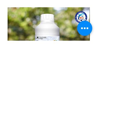
New arrival
ไวต์ออยล์ (Vite oil) ขนาด 1 ลิตร
บลาสโฟเลียร์ เคลป์ โอ (
SL)
ราคาปกติ
ราคาขายลด
฿250.00
฿200.00
ราคาปกติ
฿620.00
เพิ่มลงในรถเข็น