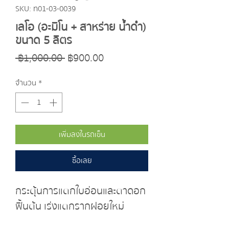
SKU: ท01-03-0039
เลโอ (อะมิโน + สาหร่าย น้ำดำ)
ขนาด 5 ลิตร
ราคา
ราคา
 ฿1,000.00 
฿900.00
ปกติ
ขาย
จำนวน
*
ลด
เพิ่มลงในรถเข็น
ซื้อเลย
กระตุ้นการแตกใบอ่อนและตาดอก 
ฟื้นต้น เร่งแตกรากฝอยใหม่