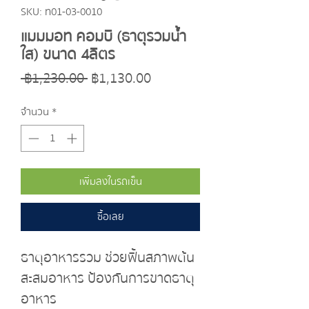
SKU: ท01-03-0010
แมมมอท คอมบิ (ธาตุรวมน้ำ
ใส) ขนาด 4ลิตร
ราคา
ราคา
 ฿1,230.00 
฿1,130.00
ปกติ
ขาย
จำนวน
*
ลด
เพิ่มลงในรถเข็น
ซื้อเลย
ธาตุอาหารรวม ช่วยฟื้นสภาพต้น 
สะสมอาหาร ป้องกันการขาดธาตุ
อาหาร