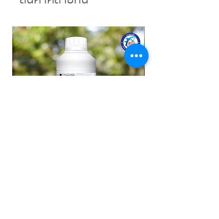
New arrival
ไวต์ออยล์ (Vite oil) ขนาด 1 ลิตร
บลาสโฟเลียร์ เคลป์ โอ (
SL)
ราคาปกติ
ราคาขายลด
฿250.00
฿200.00
ราคาปกติ
฿620.00