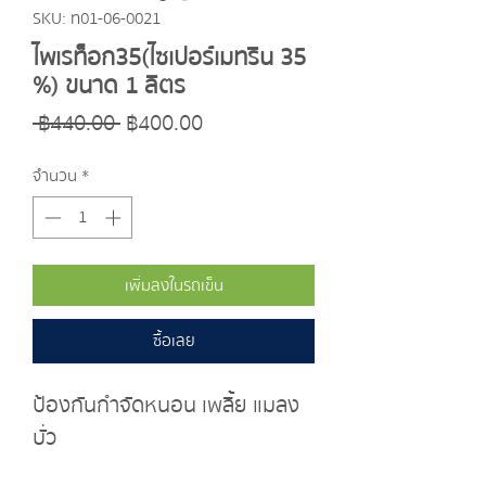
SKU: ท01-06-0021
ไพเรท็อก35(ไซเปอร์เมทริน 35
%) ขนาด 1 ลิตร
ราคา
ราคา
 ฿440.00 
฿400.00
ปกติ
ขาย
จำนวน
*
ลด
เพิ่มลงในรถเข็น
ซื้อเลย
ป้องกันกำจัดหนอน เพลี้ย แมลง
บั่ว