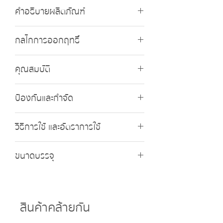
คำอธิบายผลิตภัณฑ์
ไพเรท๊อกซ์ 35 (Pyretox 35) ชื่อสามัญ : ไซ
กลไกการออกฤทธิ์
เพอร์เมทริน (Cypermetrin)
…………………………………35% W/V EC กลุ่ม
: รบกวนความสมดุลของโซเดียมในบริเวณ
สารเคมี: Pyrethroid (กลุ่ม 3A)
คุณสมบัติ
แกนประสาท ส่งผลต่อระบบประสาท
เป็นสารกำจัดแมลงชนิดสัมผัส แบบถูกตัว
ป้องกันและกำจัด
ตาย และกินตาย เป็นสารที่ออกฤทธิ์เร็ว
(Rapid knock down)
ไพเรท๊อกซ์ 35 ใช้ป้องกันและกำจัดหนอน
วิธีการใช้ และอัตราการใช้
ต่างๆ เช่น หนอนกอข้าว หนอนม้วนใบ หนอน
ไถเปลือก หนอนเจาะลำต้น หนอนกระทู้หอม
พ่นให้ทั่วเมื่อพบการระบาดของแมลง และควร
หนอนกระทู้ผัก หนอนคืบ หนอนใยผัก หนอน
ขนาดบรรจุ
พ่นให้เป็นละอองเล็กๆ พอเปียกทั่วใบ และทุกๆ
กระทู้หอม หนอนกระทู้ควายพระอินทร์ และ
ส่วนของพืช อัตราการใช้ ไพเรท๊อกซ์ 35
หนอนผีเสื้ออื่นๆ บั่ว แมลงสิง เพลี้ยจักจั่น
1 ลิตร
แนะนำ 100 ซีซี ต่อน้ำ 200 ลิตร
เพลี้ยอ่อน เพลี้ยไก่แจ้ เพลี้ยไฟ มวนแดง
สินค้าคล้ายกัน