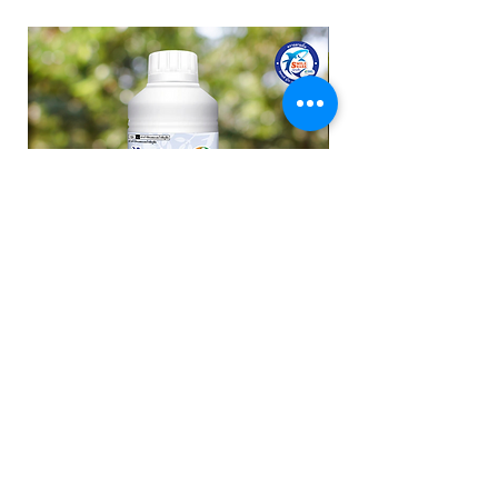
New arrival
ไวต์ออยล์ (Vite oil) ขนาด 1 ลิตร
บลาสโฟเลียร์ เคลป์ โอ (
SL)
ราคาปกติ
ราคาขายลด
฿250.00
฿200.00
ราคาปกติ
฿620.00
เพิ่มลงในรถเข็น